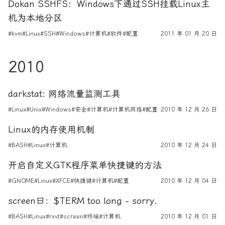
Dokan SSHFS：Windows下通过SSH挂载Linux主
机为本地分区
#kvm
#Linux
#SSH
#Windows
#计算机
#软件
#配置
2011 年 01 月 20 日
2010
darkstat: 网络流量监测工具
#Linux
#Unix
#Windows
#安全
#计算机
#计算机网络
#配置
2010 年 12 月 26 日
Linux的内存使用机制
#BASH
#Linux
#计算机
2010 年 12 月 24 日
开启自定义GTK程序菜单快捷键的方法
#GNOME
#Linux
#XFCE
#快捷键
#计算机
#配置
2010 年 12 月 04 日
screen曰：$TERM too long - sorry.
#BASH
#Linux
#rxvt
#screen
#终端
#计算机
2010 年 12 月 01 日