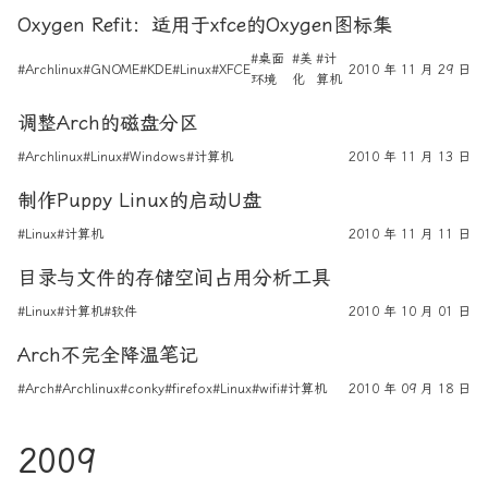
Oxygen Refit：适用于xfce的Oxygen图标集
#桌面
#美
#计
#Archlinux
#GNOME
#KDE
#Linux
#XFCE
2010 年 11 月 29 日
环境
化
算机
调整Arch的磁盘分区
#Archlinux
#Linux
#Windows
#计算机
2010 年 11 月 13 日
制作Puppy Linux的启动U盘
#Linux
#计算机
2010 年 11 月 11 日
目录与文件的存储空间占用分析工具
#Linux
#计算机
#软件
2010 年 10 月 01 日
Arch不完全降温笔记
#Arch
#Archlinux
#conky
#firefox
#Linux
#wifi
#计算机
2010 年 09 月 18 日
2009