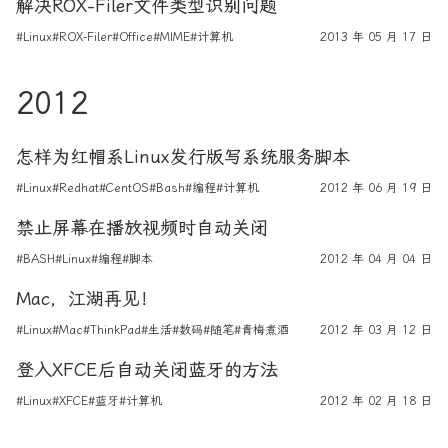
解决ROX-Filer文件类型识别问题
#Linux
#ROX-Filer
#Office
#MIME
#计算机
2013 年 05 月 17 日
2012
怎样为红帽系Linux发行版写系统服务脚本
#Linux
#Redhat
#CentOS
#Bash
#编程
#计算机
2012 年 06 月 19 日
禁止屏幕在播放视频时自动关闭
#BASH
#Linux
#编程
#脚本
2012 年 04 月 04 日
Mac，江湖再见！
#Linux
#Mac
#ThinkPad
#生活
#数码
#随笔
#青梅煮酒
2012 年 03 月 12 日
登入XFCE后自动关闭蓝牙的方法
#Linux
#XFCE
#蓝牙
#计算机
2012 年 02 月 18 日