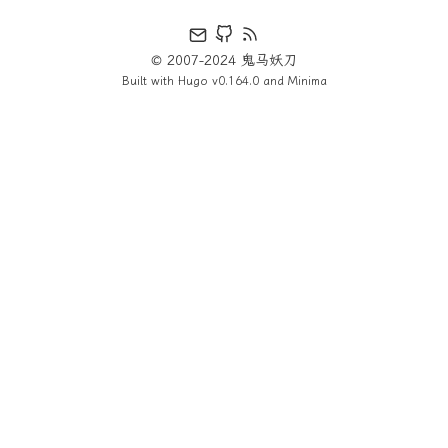
© 2007-2024 鬼马妖刀
Built with
Hugo
v0.164.0 and
Minima