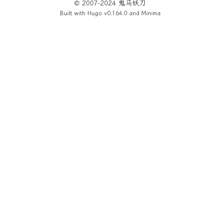
© 2007-2024 鬼马妖刀
Built with
Hugo
v0.164.0 and
Minima