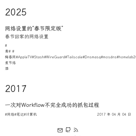
2025
网络设置的“春节限定版”
春节回家的网络设置
#
青
#
#
梅
春
网
#AppleTV
#Stash
#WireGuard
#Tailscale
#Dnsmasq
#mosdns
#homelab
2
煮
节
络
酒
2017
一次对Workflow不完全成功的抓包过程
#网络
#笔记
#计算机
2017 年 04 月 04 日