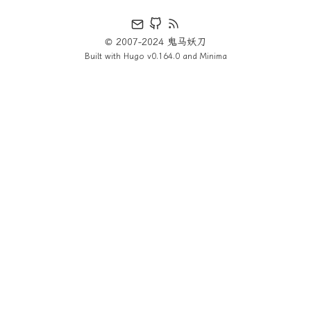
© 2007-2024 鬼马妖刀
Built with
Hugo
v0.164.0 and
Minima