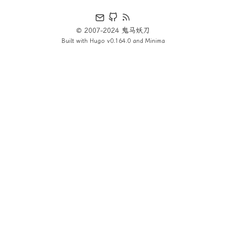
© 2007-2024 鬼马妖刀
Built with
Hugo
v0.164.0 and
Minima