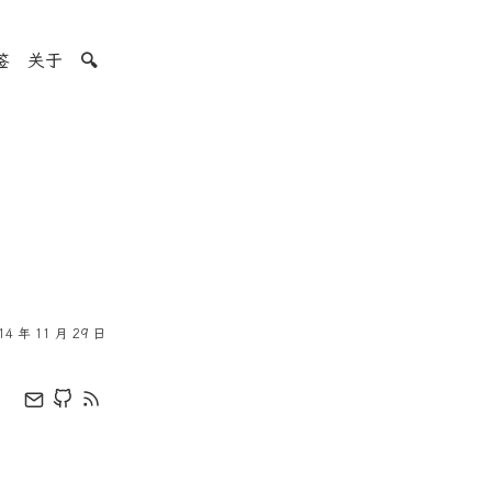
签
关于
🔍
14 年 11 月 29 日