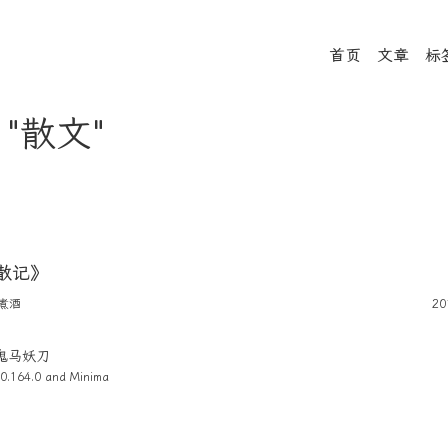
首页
文章
标
- "散文"
散记》
煮酒
20
4 鬼马妖刀
0.164.0 and
Minima