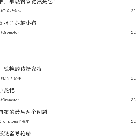
准，罪魁祸首竟然是它！
车
#飞鱼折叠车
20
卖掉了那辆小布
车
#Brompton
20
，惊艳的仿捷安特
车
#自行车配件
20
小燕把
车
#Brompton
20
国布的最后两个问题
Brompton
#折叠车
20
张链器导轮轴