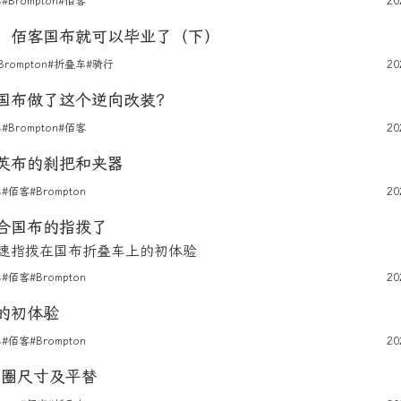
车
#Brompton
#佰客
20
，佰客国布就可以毕业了（下）
Brompton
#折叠车
#骑行
20
国布做了这个逆向改装？
车
#Brompton
#佰客
20
英布的刹把和夹器
车
#佰客
#Brompton
20
合国布的指拨了
10 速指拨在国布折叠车上的初体验
车
#佰客
#Brompton
20
的初体验
车
#佰客
#Brompton
20
型圈尺寸及平替