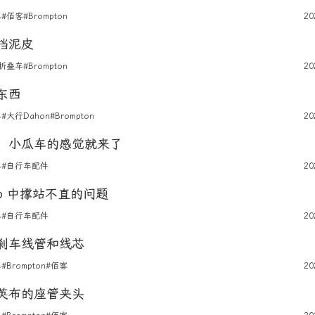
车
#佰客
#Brompton
20
挡泥皮
#折叠车
#Brompton
20
东西
车
#大行Dahon
#Brompton
20
，小瓜车的感觉就来了
车
#自行车配件
20
pro 中撑站不直的问题
车
#自行车配件
20
刹车线管和线芯
车
#Brompton
#佰客
20
英布的座管夹头