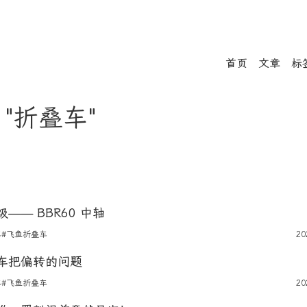
首页
文章
标
- "折叠车"
—— BBR60 中轴
车
#飞鱼折叠车
20
车把偏转的问题
车
#飞鱼折叠车
20