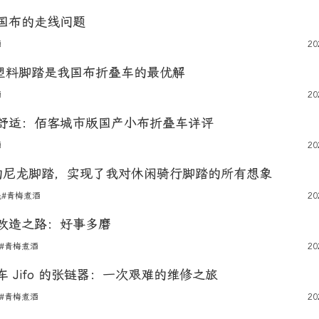
国布的走线问题
酒
20
S 塑料脚踏是我国布折叠车的最优解
酒
20
舒适：佰客城市版国产小布折叠车详评
酒
20
邮的尼龙脚踏，实现了我对休闲骑行脚踏的所有想象
践
#青梅煮酒
20
刹的改造之路：好事多磨
#青梅煮酒
20
 Jifo 的张链器：一次艰难的维修之旅
#青梅煮酒
20