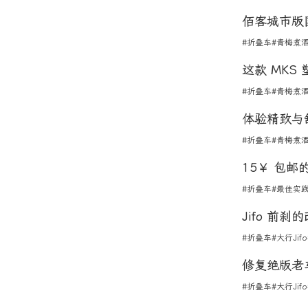
佰客城市版
#折叠车
#青梅煮
这款 MK
#折叠车
#青梅煮
体验精致与
#折叠车
#青梅煮
15￥ 包
#折叠车
#最佳实
Jifo 前
#折叠车
#大行Jifo
修复绝版老车
#折叠车
#大行Jifo