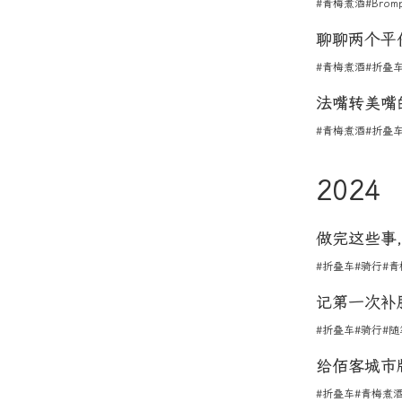
#青梅煮酒
#Brom
聊聊两个平
#青梅煮酒
#折叠
法嘴转美嘴
#青梅煮酒
#折叠
2024
做完这些事
#折叠车
#骑行
#青
记第一次补
#折叠车
#骑行
#随
给佰客城市
#折叠车
#青梅煮