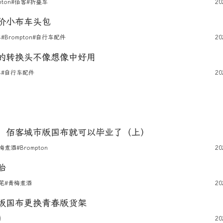
pton
#佰客
#折叠车
20
价小布车头包
车
#Brompton
#自行车配件
20
的转换头不像想像中好用
车
#自行车配件
20
，佰客城市版国布就可以毕业了（上）
梅煮酒
#Brompton
20
胎
笔
#青梅煮酒
20
版国布更换青春版货架
酒
20