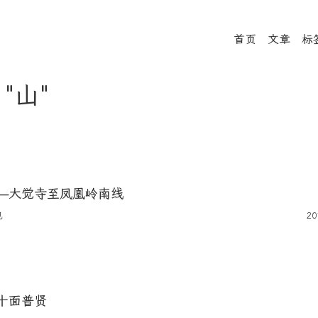
首页
文章
标
 "山"
—大觉寺至凤凰岭南线
见
20
十面普贤