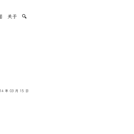
签
关于
🔍
14 年 03 月 15 日