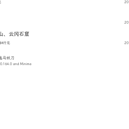
见
20
20
山、云冈石窟
佛
#行见
20
4 鬼马妖刀
0.164.0 and
Minima