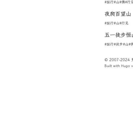
#旅行
#山
#佛
#行
夜爬百望山
#旅行
#山
#行见
五一徒步恒
#旅行
#徒步
#山
#
© 2007-202
Built with
Hugo
v