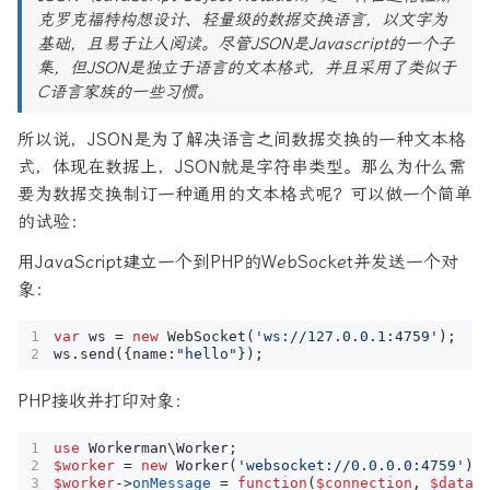
克罗克福特构想设计、轻量级的数据交换语言，以文字为
基础，且易于让人阅读。尽管JSON是Javascript的一个子
集，但JSON是独立于语言的文本格式，并且采用了类似于
C语言家族的一些习惯。
所以说，JSON是为了解决语言之间数据交换的一种文本格
式，体现在数据上，JSON就是字符串类型。那么为什么需
要为数据交换制订一种通用的文本格式呢？可以做一个简单
的试验：
用JavaScript建立一个到PHP的WebSocket并发送一个对
象：
var
ws
=
new
WebSocket
(
'ws://127.0.0.1:4759'
);
ws
.
send
({
name
:
"hello"
});
PHP接收并打印对象：
use
Workerman\Worker
;
$worker
=
new
Worker
(
'websocket://0.0.0.0:4759'
);
$worker
->
onMessage
=
function
(
$connection
,
$data
)