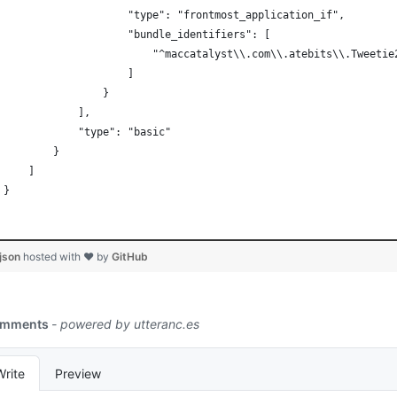
                     "type": "frontmost_application_if",
                     "bundle_identifiers": [
                         "^maccatalyst\\.com\\.atebits\\.Tweetie
                     ]
                 }
             ],
             "type": "basic"
         }
     ]
 }
.json
hosted with ❤ by
GitHub