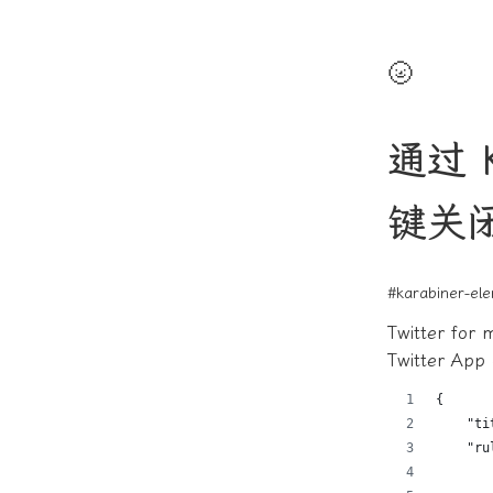
🌝
通过 K
键关闭 
#karabiner-el
Twitter
Twitter A
{
    "ti
    "ru
       