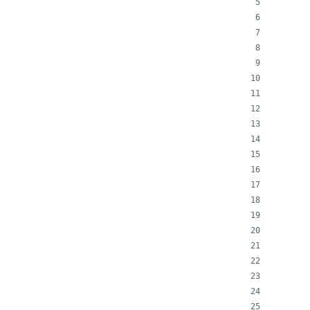
       
       
       
       
       
       
       
       
       
       
       
       
       
       
       
       
       
       
       
       
       