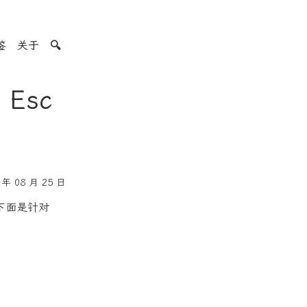
签
关于
🔍
 Esc
年 08 月 25 日
。下面是针对