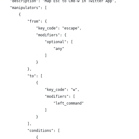
     "description": "Map Esc to Cmd-w in Twitter App",
     "manipulators": [
         {
             "from": {
                 "key_code": "escape",
                 "modifiers": {
                     "optional": [
                         "any"
                     ]
                 }
             },
             "to": [
                 {
                     "key_code": "w",
                     "modifiers": [
                         "left_command"
                     ]
                 }
             ],
             "conditions": [
                 {