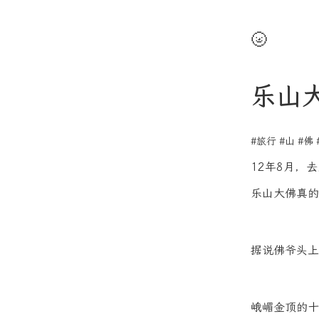
🌝
乐山
#旅行
#山
#佛
12年8月，
乐山大佛真的
据说佛爷头上
峨嵋金顶的十