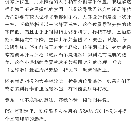
侧靠上位置，用来降档的大手柄在外侧靠下位置，我理解这
样是为了不占用握把的空间，但是这导致无论升档还是降档
拇指都要有较大位移才能够到手柄，尤其是升档是拨一次升
一档，不像降档可以一次降两三档，这个位置导致升档的效
率降低，而且由于此时拇指去够手柄了，握把不稳，且加速
期人车稳定性下降，整体上不如蓝图 A7 安全。试想，每
次遇到红灯停车前为了起步时轻松，连降两三档，起步后通
常需要再升两三档（逐步而不是连续）回到之前巡航的档
位，这个小手柄的位置就远不如蓝图 A7 的合理，后者
（左移后）就在拇指旁边，指关节一动就能摁上。
还有就是指拨的大手柄较长，折叠后位置靠外，如果车倒了
或者装到行李箱里运输不当，有可能会压坏指拨。
都是一些不成熟的想法，容我体验一段时间再说。
PS: 写到这里，发现很多人在用的 SRAM GX 指拨似乎是
个比较理想的选择。