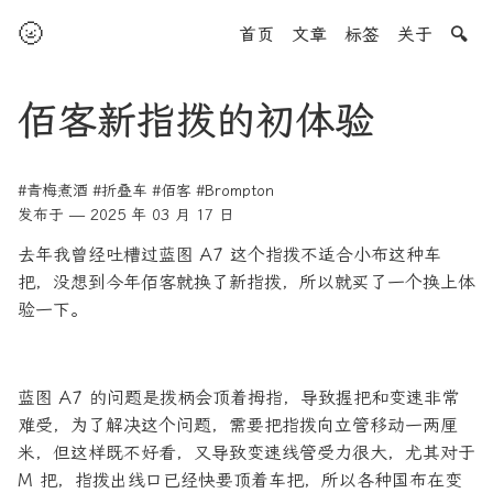
🌝
首页
文章
标签
关于
🔍
佰客新指拨的初体验
#青梅煮酒
#折叠车
#佰客
#Brompton
发布于 — 2025 年 03 月 17 日
去年我曾经吐槽过蓝图 A7 这个指拨不适合小布这种车
把，没想到今年佰客就换了新指拨，所以就买了一个换上体
验一下。
蓝图 A7 的问题是拨柄会顶着拇指，导致握把和变速非常
难受，为了解决这个问题，需要把指拨向立管移动一两厘
米，但这样既不好看，又导致变速线管受力很大，尤其对于
M 把，指拨出线口已经快要顶着车把，所以各种国布在变