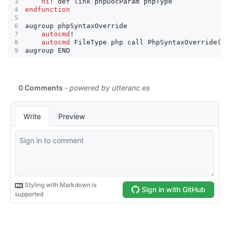
hi
!
def
link
phpDocParam
phpType
endfunction
augroup
phpSyntaxOverride
autocmd
!
autocmd
FileType
php
call
PhpSyntaxOverride
()
augroup
END