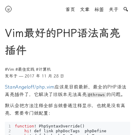
🌝
首页
文章
标签
关于
🔍
Vim最好的PHP语法高亮
插件
#Vim
#最佳实践
#计算机
发布于 — 2017 年 11 月 28 日
StanAngeloff/php.vim
应该是目前最新、最全的PHP语法
高亮插件了，它解决了旧版本无法高亮
的问题。
@throws
默认会把方法注释全部当做普通注释显示，也就是没有高
亮，需要专门做配置：
function
!
PhpSyntaxOverride
()
hi
!
def
link
phpDocTags
phpDefine