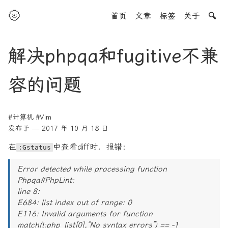
🌝
首页
文章
标签
关于
🔍
解决phpqa和fugitive不兼
容的问题
#计算机
#Vim
发布于 — 2017 年 10 月 18 日
在
中查看diff时，报错：
:Gstatus
Error detected while processing function
Phpqa#PhpLint:
line 8:
E684: list index out of range: 0
E116: Invalid arguments for function
match(l:php_list[0],“No syntax errors”) == -1