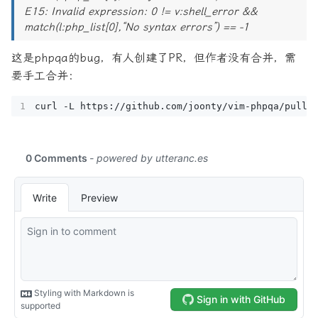
E15: Invalid expression: 0 != v:shell_error &&
match(l:php_list[0],“No syntax errors”) == -1
这是phpqa的bug，有人创建了PR，但作者没有合并，需
要手工合并：
curl -L https://github.com/joonty/vim-phpqa/pull/