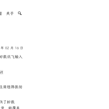
签
关于
🔍
年 02 月 16 日
今天想卸载讯飞输入
ut
而且清理得很彻
提供了卸载
录，能覆盖