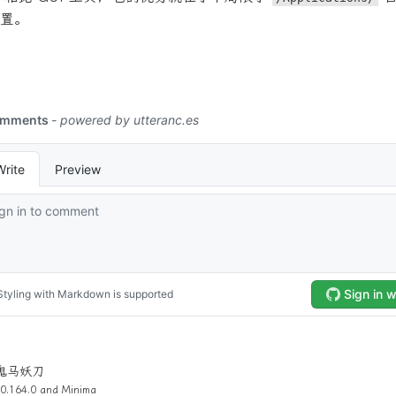
置。
4 鬼马妖刀
0.164.0 and
Minima