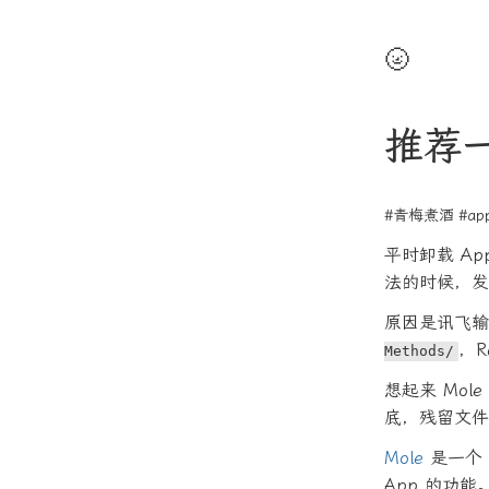
🌝
推荐一
#青梅煮酒
#ap
平时卸载 App
法的时候，发现
原因是讯飞
，R
Methods/
想起来 Mo
底，残留文件
Mole
是一个 
App 的功