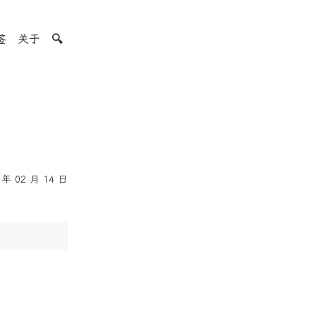
签
关于
🔍
年 02 月 14 日