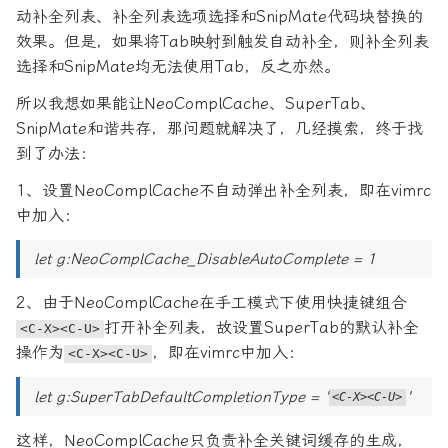
动补全列表、补全列表选项选择和SnipMate代码块替换的
效果。但是，如果将Tab映射到触发自动补全，则补全列表
选择和SnipMate均无法使用Tab，反之亦然。
所以我想如果能让NeoComplCache、SuperTab、
SnipMate和谐共存，那问题就解决了，几经摸索，终于找
到了办法：
1、设置NeoComplCache不自动弹出补全列表，即在vimrc
中加入：
let g:NeoComplCache_DisableAutoComplete = 1
2、由于NeoComplCache在手工模式下使用快捷键组合
打开补全列表，故设置SuperTab的默认补全
<C-X><C-U>
操作为
，即在vimrc中加入：
<C-X><C-U>
let g:SuperTabDefaultCompletionType = '
'
<C-X><C-U>
这样，NeoComplCache只负责补全关键词缓存的生成，