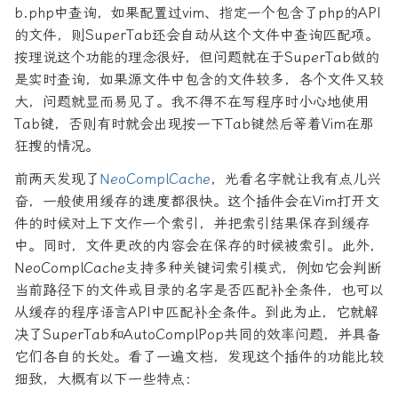
b.php中查询，如果配置过vim、指定一个包含了php的API
的文件，则SuperTab还会自动从这个文件中查询匹配项。
按理说这个功能的理念很好，但问题就在于SuperTab做的
是实时查询，如果源文件中包含的文件较多，各个文件又较
大，问题就显而易见了。我不得不在写程序时小心地使用
Tab键，否则有时就会出现按一下Tab键然后等着Vim在那
狂搜的情况。
前两天发现了
NeoComplCache
，光看名字就让我有点儿兴
奋，一般使用缓存的速度都很快。这个插件会在Vim打开文
件的时候对上下文作一个索引，并把索引结果保存到缓存
中。同时，文件更改的内容会在保存的时候被索引。此外，
NeoComplCache支持多种关键词索引模式，例如它会判断
当前路径下的文件或目录的名字是否匹配补全条件，也可以
从缓存的程序语言API中匹配补全条件。到此为止，它就解
决了SuperTab和AutoComplPop共同的效率问题，并具备
它们各自的长处。看了一遍文档，发现这个插件的功能比较
细致，大概有以下一些特点：