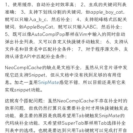
1、使用缓存，自动补全时效率高； 2、生成的关键词列表
准确； 3、支持下划线分割的关键词，如apple_boy_cat，
就可以只输入a_b_c，然后补全； 4、支持驼峰格式匹配关
键词，如AppleBoyCat，就可以只输入ABC，然后补全；
5、既可以像AutoComplPop那样在Vim中输入的同时自动
弹出补全列表，又可以自定义快捷键手动触发； 6、支持从
文件名和目录名中匹配补全条件； 7、对于程序源文件，支
持从语言API中匹配补全条件；
NeoComplCache的缺点是文档不全，虽然从只言片语中发
现它还支持Snippet，但从文档中没有找到足够的有用信
息。加之一直用
SnipMate
感觉不错，所以目前还是用它来
实现snippet功能。
这就有个搭配问题：虽然NeoComplCache不存在补全时的
效率问题，但我仍然打算只在需要补全时才用快捷键触发此
功能，最主要的原因是我既希望用Tab键触发SnipMate的
代码块补全功能，又希望修SuperTab那样用Tab选择补全
列表中的选项。也就是要达到只用Tab键就可以完成打开自