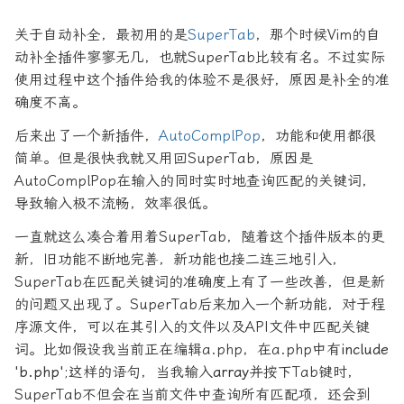
关于自动补全，最初用的是
SuperTab
，那个时候Vim的自
动补全插件寥寥无几，也就SuperTab比较有名。不过实际
使用过程中这个插件给我的体验不是很好，原因是补全的准
确度不高。
后来出了一个新插件，
AutoComplPop
，功能和使用都很
简单。但是很快我就又用回SuperTab，原因是
AutoComplPop在输入的同时实时地查询匹配的关键词，
导致输入极不流畅，效率很低。
一直就这么凑合着用着SuperTab，随着这个插件版本的更
新，旧功能不断地完善，新功能也接二连三地引入，
SuperTab在匹配关键词的准确度上有了一些改善，但是新
的问题又出现了。SuperTab后来加入一个新功能，对于程
序源文件，可以在其引入的文件以及API文件中匹配关键
词。比如假设我当前正在编辑a.php，在a.php中有
include
'b.php';
这样的语句，当我输入
array
并按下Tab键时，
SuperTab不但会在当前文件中查询所有匹配项，还会到