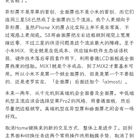
更智能了。
异形屏不是苹果的首创，全面屏也不是小米的首创，而它们
连同三星S8已然成了全面屏的三个流派。我个人更倾向于
异形屏，虽然iPhone X的屏占比实际上并不是非常高，不
过观感上更彻底。S8用曲面屏把左右边框做到视觉上宽度
接近零，不过三星的供货问题是这个流派最大的障碍。至于
小米MIX，完全就是在低成本、供应链和软件生态话语权
弱、硬件技术落后等因素作用下、利用普通LCD面板追全面
屏热度的怪胎。MIX1就是个半成品，到了MIX2才算基本可
用。所以小米不是第一个做全面屏的，但是是第一个不要脸
的，还是老罗实在，「全面屏」后面还加个「almost」。
未来一两年，从千元机到高端机会全面普及全面屏。中低端
机型主流应该会选择坚果Pro2的风格，用普通面板，然后
尽量把边框做窄。高端机型在异型屏和曲面屏之间会有一场
好戏。
取消Home键换来的新的交互方式，整体上是进步了。回到
主界面和切换任务这两个常用操作改用触摸手势，取消了到