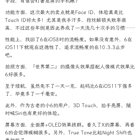
手段，有谁会盯著息屏的手机瞅？
功能方面，这次最大的卖点就是Face ID，体验真是比
Touch ID好太多！尤其是我手汗多，指纹解锁失败率很
高，不过这些年倒是因此养成了一天洗几十次手的习惯……
性能上，找回了6在iOS8时的流畅度。如果没有意外，6在
iOS11下就现在这德性了，追求流畅度的在10.3.3止步
吧。
拍照方面，「世界第二」的摄像头效果搭配人像模式效果比
6好很多。
至于续航，虽然免不了一天一充，起码比6在iOS11下强多
了，毕竟多了一千毫安。
此外，作为古老的小6的用户，3D Touch、抬手亮屏、随
时喊Siri也有更好的体验。
屏幕方面，全面屏+OLED效果拔群。看久了X的屏幕，再看
6的会觉得模糊很多。另外，True Tone比起Night Shift也