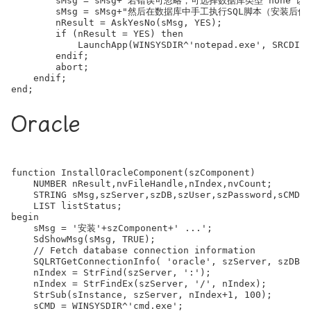
        sMsg = sMsg+"若错误可忽略，可选择数据库类型“none
        sMsg = sMsg+"然后在数据库中手工执行SQL脚本（安装后保存
        nResult = AskYesNo(sMsg, YES);

        if (nResult = YES) then

            LaunchApp(WINSYSDIR^'notepad.exe', SRCDIR^
	endif;                   

        abort;

    endif;

Oracle
function InstallOracleComponent(szComponent)  

    NUMBER nResult,nvFileHandle,nIndex,nvCount;

    STRING sMsg,szServer,szDB,szUser,szPassword,sCMD,s
    LIST listStatus;

begin

    sMsg = '安装'+szComponent+' ...';

    SdShowMsg(sMsg, TRUE);

    // Fetch database connection information

    SQLRTGetConnectionInfo( 'oracle', szServer, szDB, 
    nIndex = StrFind(szServer, ':');

    nIndex = StrFindEx(szServer, '/', nIndex);

    StrSub(sInstance, szServer, nIndex+1, 100);

    sCMD = WINSYSDIR^'cmd.exe';
