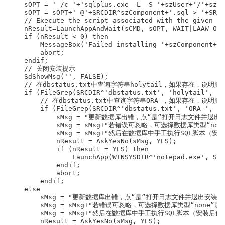
    sOPT = ' /c '+'sqlplus.exe -L -S '+szUser+'/'+szPa
    sOPT = sOPT+' @'+SRCDIR^szComponent+'.sql > '+SRCD
    // Execute the script associated with the given co
    nResult=LaunchAppAndWait(sCMD, sOPT, WAIT|LAAW_OPT
    if (nResult < 0) then

        MessageBox('Failed installing '+szComponent+' 
        abort;

    endif;               

    // 关闭安装提示

    SdShowMsg('', FALSE);

    // 在dbstatus.txt中查询字符串holytail，如果存在，说明脚
    if (FileGrep(SRCDIR^'dbstatus.txt', 'holytail', sv
        // 在dbstatus.txt中查询字符串ORA-，如果存在，说明
        if (FileGrep(SRCDIR^'dbstatus.txt', 'ORA-', sv
            sMsg = "更新数据库出错，点“是”打开日志文件并退出
            sMsg = sMsg+"若错误可忽略，可选择数据库类型“n
            sMsg = sMsg+"然后在数据库中手工执行SQL脚本（安
            nResult = AskYesNo(sMsg, YES);

            if (nResult = YES) then

                LaunchApp(WINSYSDIR^'notepad.exe', SRC
            endif;                   

            abort;

        endif;

    else

        sMsg = "更新数据库出错，点“是”打开日志文件并退出安装，
        sMsg = sMsg+"若错误可忽略，可选择数据库类型“none
        sMsg = sMsg+"然后在数据库中手工执行SQL脚本（安装后保存
        nResult = AskYesNo(sMsg, YES);
