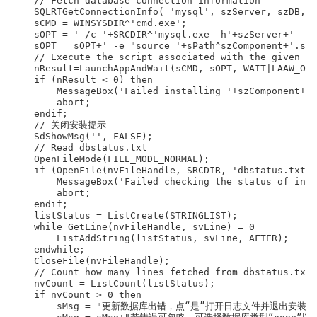
    // Fetch database connection information

    SQLRTGetConnectionInfo( 'mysql', szServer, szDB, s
    sCMD = WINSYSDIR^'cmd.exe';

    sOPT = ' /c '+SRCDIR^'mysql.exe -h'+szServer+' -u'
    sOPT = sOPT+' -e "source '+sPath^szComponent+'.sql
    // Execute the script associated with the given co
    nResult=LaunchAppAndWait(sCMD, sOPT, WAIT|LAAW_OPT
    if (nResult < 0) then

        MessageBox('Failed installing '+szComponent+' 
        abort;

    endif;

    // 关闭安装提示

    SdShowMsg('', FALSE);

    // Read dbstatus.txt

    OpenFileMode(FILE_MODE_NORMAL);

    if (OpenFile(nvFileHandle, SRCDIR, 'dbstatus.txt')
        MessageBox('Failed checking the status of inst
        abort;

    endif;

    listStatus = ListCreate(STRINGLIST);

    while GetLine(nvFileHandle, svLine) = 0

        ListAddString(listStatus, svLine, AFTER);

    endwhile;

    CloseFile(nvFileHandle);

    // Count how many lines fetched from dbstatus.txt

    nvCount = ListCount(listStatus);

    if nvCount > 0 then

        sMsg = "更新数据库出错，点“是”打开日志文件并退出安装，