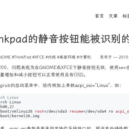
首页
文章
标
inkpad的静音按钮能被识别
NOME
#ThinkPad
#XFCE
#内核
#桌面环境
#计算机
发布于 — 2010 
200，问题表现为在GNOME或XFCE下静音按钮无效，使用xe
量增加和减小按钮可以正常使用且有OSD。
grub的启动菜单中，给内核加上参数
acpi_osi=“Linux”
，如：
rch Linux
(
hd0,2
)
/boot/vmlinuz26 
root
=
/dev/sda3 
resume
=
/dev/sda4 ro 
acpi_
看，
acpi_osi
参数是用来指定操作系统接口的，据说有些硬件都