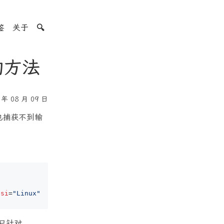
签
关于
🔍
的方法
年 08 月 09 日
v也捕获不到输
osi
=
"Linux"
只针对