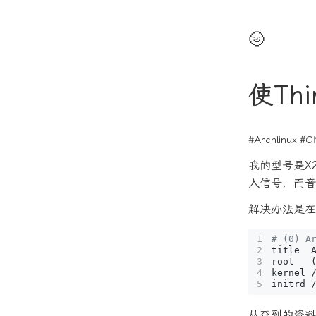
🌝
使Th
#Archlinux
#G
我的型号是X
入信号，而音
解决办法是在
# (0) A
root   
kernel 
从查到的资料