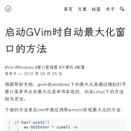
🌝
首页
文章
标签
关于
🔍
启动GVim时自动最大化窗
口的方法
#Vim
#Windows
#窗口管理器
#计算机
#配置
发布于 — 2010 年 08 月 25 日
根据帮助文档，gvim在windows下的最大化是通过模拟打开
窗口菜单并点击最大化菜单项实现的，而在Linux下的方法
较为灵活。
下面的方法是在vim中通过调用wmctrl实现最大化的方法：
if
has
(
'win32'
)
au
GUIEnter
 * 
simalt
~
x