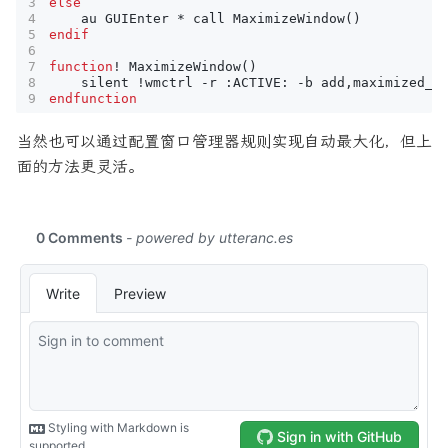
else
au
GUIEnter
 * 
call
MaximizeWindow
()
endif
function
!
MaximizeWindow
()
silent
!
wmctrl
-
r
 :
ACTIVE
: 
-
b
add
,
maximized_v
endfunction
当然也可以通过配置窗口管理器规则实现自动最大化，但上
面的方法更灵活。