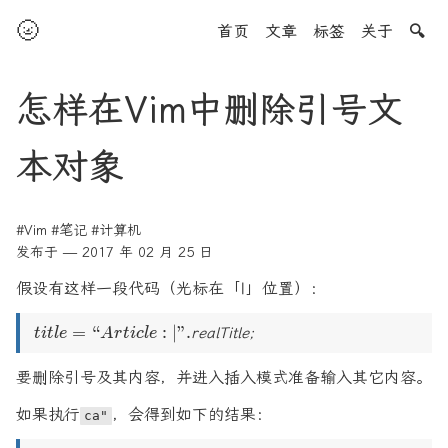
🌝
首页
文章
标签
关于
🔍
怎样在Vim中删除引号文
本对象
#Vim
#笔记
#计算机
发布于 — 2017 年 02 月 25 日
假设有这样一段代码（光标在「|」位置）：
title =
=
“
:
∣”.
realTitle;
t
i
tl
e
A
r
t
i
c
l
e
“Article:|”
.
要删除引号及其内容，并进入插入模式准备输入其它内容。
如果执行
，会得到如下的结果：
ca"