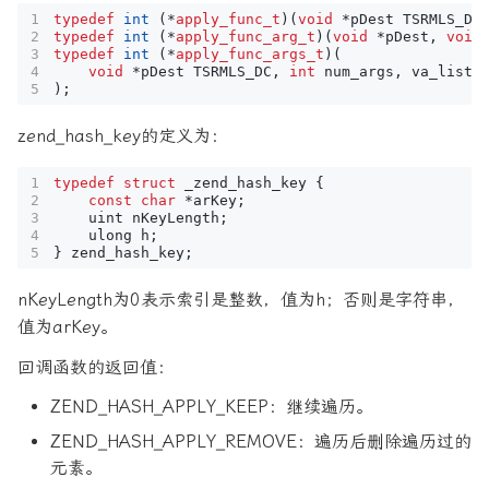
typedef
int
(
*
apply_func_t
)(
void
*
pDest
TSRMLS_DC
typedef
int
(
*
apply_func_arg_t
)(
void
*
pDest
,
void
typedef
int
(
*
apply_func_args_t
)(
void
*
pDest
TSRMLS_DC
,
int
num_args
,
va_list
);
zend_hash_key的定义为：
typedef
struct
_zend_hash_key
{
const
char
*
arKey
;
uint
nKeyLength
;
ulong
h
;
}
zend_hash_key
;
nKeyLength为0表示索引是整数，值为h；否则是字符串，
值为arKey。
回调函数的返回值：
ZEND_HASH_APPLY_KEEP：继续遍历。
ZEND_HASH_APPLY_REMOVE：遍历后删除遍历过的
元素。