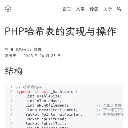
🌝
首页
文章
标签
关于
🔍
PHP哈希表的实现与操作
#PHP
#源码
#计算机
发布于 — 2015 年 04 月 23 日
结构
typedef
struct
_hashtable
{
uint
nTableSize
;
uint
nTableMask
;
uint
nNumOfElements
;
ulong
nNextFreeElement
;
Bucket
*
pInternalPointer
;
Bucket
*
pListHead
;
Bucket
*
pListTail
;