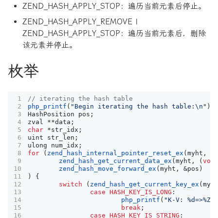
ZEND_HASH_APPLY_STOP：遍历当前元素后停止。
ZEND_HASH_APPLY_REMOVE |
ZEND_HASH_APPLY_STOP：遍历当前元素后，删除
该元素并停止。
枚举
php_printf
(
"Begin iterating the hash table:
\n
"
);
HashPosition
pos
;
zval
**
data
;
char
*
str_idx
;
uint
str_len
;
ulong
num_idx
;
for
(
zend_hash_internal_pointer_reset_ex
(
myht
,
&
zend_hash_get_current_data_ex
(
myht
,
(
voi
zend_hash_move_forward_ex
(
myht
,
&
pos
)
)
{
switch
(
zend_hash_get_current_key_ex
(
myh
case
HASH_KEY_IS_LONG
:
php_printf
(
"K-V: %d=>%Z
\
break
;
case
HASH_KEY_IS_STRING
: