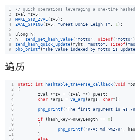
zval
*
zv5
;
MAKE_STD_ZVAL
(
zv5
);
ZVAL_STRING
(
zv5
,
"Great Donie Leigh !"
,
1
);
ulong
h
;
h
=
zend_get_hash_value
(
"motto"
,
sizeof
(
"motto"
))
zend_hash_quick_update
(
myht
,
"motto"
,
sizeof
(
"mot
php_printf
(
"The value indexed by motto is updated
遍历
static
int
hashtable_traverse_callback
(
void
*
pDe
{
zval
**
zv
=
(
zval
**
)
pDest
;
char
*
arg1
=
va_arg
(
args
,
char
*
);
php_printf
(
"The first argument is %s.
\n
"
if
(
hash_key
->
nKeyLength
==
0
)
{
php_printf
(
"K-V: %d=>%Z
\n
"
,
hash
}
else