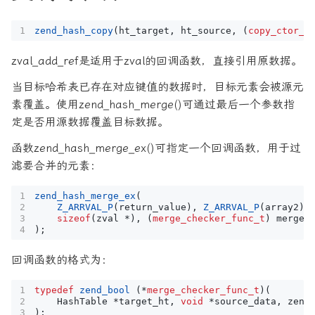
zend_hash_copy
(
ht_target
,
ht_source
,
(
copy_ctor_f
zval_add_ref是适用于zval的回调函数，直接引用原数据。
当目标哈希表已存在对应键值的数据时，目标元素会被源元
素覆盖。使用zend_hash_merge()可通过最后一个参数指
定是否用源数据覆盖目标数据。
函数zend_hash_merge_ex()可指定一个回调函数，用于过
滤要合并的元素：
zend_hash_merge_ex
(
Z_ARRVAL_P
(
return_value
),
Z_ARRVAL_P
(
array2
),
sizeof
(
zval
*
),
(
merge_checker_func_t
)
merge_
);
回调函数的格式为：
typedef
zend_bool
(
*
merge_checker_func_t
)(
HashTable
*
target_ht
,
void
*
source_data
,
zend
);