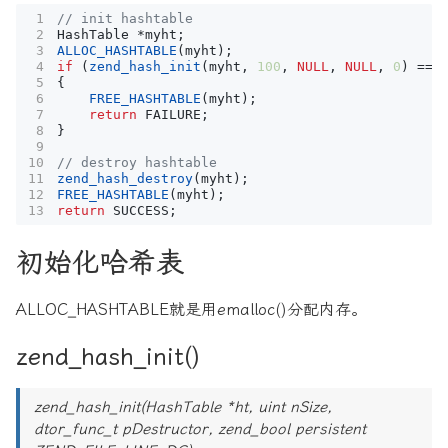
HashTable
*
myht
;
ALLOC_HASHTABLE
(
myht
);
if
(
zend_hash_init
(
myht
,
100
,
NULL
,
NULL
,
0
)
==
{
FREE_HASHTABLE
(
myht
);
return
FAILURE
;
}
zend_hash_destroy
(
myht
);
FREE_HASHTABLE
(
myht
);
return
SUCCESS
;
初始化哈希表
ALLOC_HASHTABLE就是用emalloc()分配内存。
zend_hash_init()
zend_hash_init(HashTable *ht, uint nSize,
dtor_func_t pDestructor, zend_bool persistent