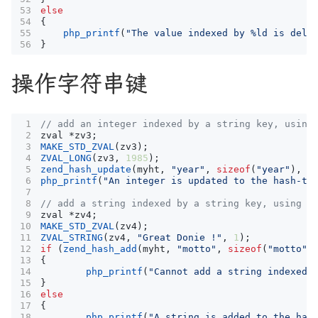
else
{
php_printf
(
"The value indexed by %ld is dele
}
操作字符串键
zval
*
zv3
;
MAKE_STD_ZVAL
(
zv3
);
ZVAL_LONG
(
zv3
,
1985
);
zend_hash_update
(
myht
,
"year"
,
sizeof
(
"year"
),
&
php_printf
(
"An integer is updated to the hash-ta
zval
*
zv4
;
MAKE_STD_ZVAL
(
zv4
);
ZVAL_STRING
(
zv4
,
"Great Donie !"
,
1
);
if
(
zend_hash_add
(
myht
,
"motto"
,
sizeof
(
"motto"
)
{
php_printf
(
"Cannot add a string indexed 
}
else
{
php_printf
(
"A string is added to the has