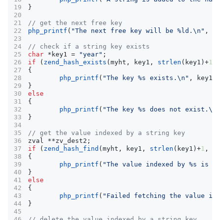
}
php_printf
(
"The next free key will be %ld.
\n
"
,
z
char
*
key1
=
"year"
;
if
(
zend_hash_exists
(
myht
,
key1
,
strlen
(
key1
)
+
1
)
{
php_printf
(
"The key %s exists.
\n
"
,
key1
)
}
else
{
php_printf
(
"The key %s does not exist.
\n
}
zval
**
zv_dest2
;
if
(
zend_hash_find
(
myht
,
key1
,
strlen
(
key1
)
+
1
,
(
{
php_printf
(
"The value indexed by %s is %
}
else
{
php_printf
(
"Failed fetching the value in
}