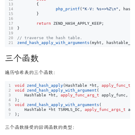
{
php_printf
(
"K-V: %s=>%Z
\n
"
,
hash
}
return
ZEND_HASH_APPLY_KEEP
;
}
zend_hash_apply_with_arguments
(
myht
,
hashtable_t
三个函数
遍历哈希表的三个函数：
void
zend_hash_apply
(
HashTable
*
ht
,
apply_func_t
void
zend_hash_apply_with_argument
(
HashTable
*
ht
,
apply_func_arg_t
apply_func
,
v
);
void
zend_hash_apply_with_arguments
(
HashTable
*
ht
TSRMLS_DC
,
apply_func_args_t
ap
);
三个函数接受的回调函数的类型：