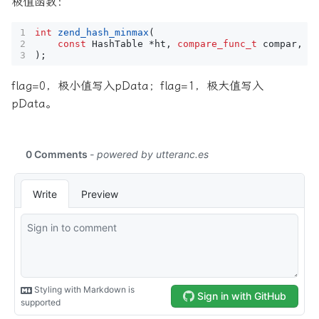
极值函数：
int
zend_hash_minmax
(
const
HashTable
*
ht
,
compare_func_t
compar
,
i
);
flag=0，极小值写入pData；flag=1，极大值写入
pData。