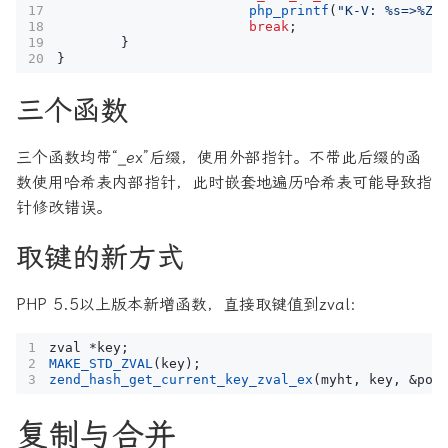
php_printf
(
"K-V: %s=>%Z
\
break
;
}
}
三个函数
三个函数均带“_ex”后缀，使用外部指针。不带此后缀的函
数使用哈希表内部指针，此时嵌套地遍历哈希表可能导致指
针修改错误。
取键的新方式
PHP 5.5以上版本新增函数，直接取键值到zval：
zval
*
key
;
MAKE_STD_ZVAL
(
key
);
zend_hash_get_current_key_zval_ex
(
myht
,
key
,
&
pos
复制与合并