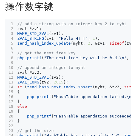
操作数字键
zval
*
zv1
;
MAKE_STD_ZVAL
(
zv1
);
ZVAL_STRING
(
zv1
,
"Hello HT !"
,
1
);
zend_hash_index_update
(
myht
,
2
,
&
zv1
,
sizeof
(
zva
php_printf
(
"The next free key will be %ld.
\n
"
,
z
zval
*
zv2
;
MAKE_STD_ZVAL
(
zv2
);
ZVAL_LONG
(
zv2
,
2015
);
if
(
zend_hash_next_index_insert
(
myht
,
&
zv2
,
size
{
php_printf
(
"HashTable appendation failed.
\n
"
}
else
{
php_printf
(
"HashTable appendation succeeded.
}
php_printf
(
"HashTable has a size of %d.
\n
"
,
zend