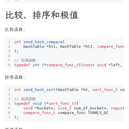
比较、排序和极值
比较函数：
int
zend_hash_compare
(
HashTable
*
ht1
,
HashTable
*
ht2
,
compare_func_
);
typedef
int
(
*
compare_func_t
)(
const
void
*
left
,
c
排序函数：
int
zend_hash_sort
(
HashTable
*
ht
,
sort_func_t
sor
typedef
void
(
*
sort_func_t
)(
void
*
buckets
,
size_t
num_of_buckets
,
registe
compare_func_t
compare_func
TSRMLS_DC
);