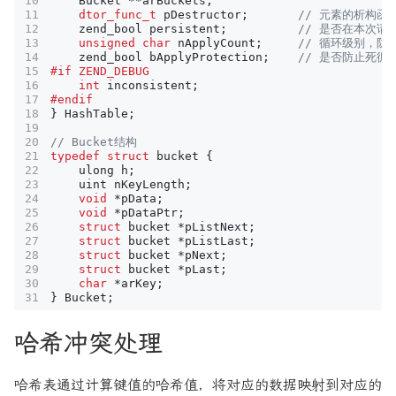
Bucket
**
arBuckets
;
dtor_func_t
pDestructor
;
zend_bool
persistent
;
unsigned
char
nApplyCount
;
zend_bool
bApplyProtection
;
int
inconsistent
;
}
HashTable
;
typedef
struct
bucket
{
ulong
h
;
uint
nKeyLength
;
void
*
pData
;
void
*
pDataPtr
;
struct
bucket
*
pListNext
;
struct
bucket
*
pListLast
;
struct
bucket
*
pNext
;
struct
bucket
*
pLast
;
char
*
arKey
;
}
Bucket
;
哈希冲突处理
哈希表通过计算键值的哈希值，将对应的数据映射到对应的