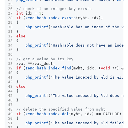
int
idx
=
3
;
if
(
zend_hash_index_exists
(
myht
,
idx
))
{
php_printf
(
"HashTable has an index of the va
}
else
{
php_printf
(
"HashTable does not have an index
}
zval
**
zval_dest
;
if
(
zend_hash_index_find
(
myht
,
idx
,
(
void
**
)
&
z
{
php_printf
(
"The value indexed by %ld is %Z.
\
}
else
{
php_printf
(
"The value indexed by %ld does no
}
if
(
zend_hash_index_del
(
myht
,
idx
)
==
FAILURE
)
{
php_printf
(
"The value indexed by %ld failed 
}