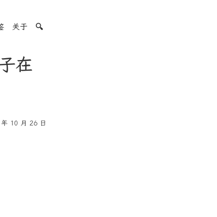
签
关于
🔍
子在
年 10 月 26 日