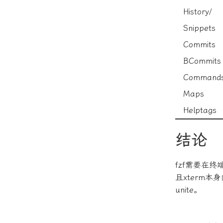
History/
Snippets
Commits
BCommits
Command
Maps
Helptags
结论
fzf需要在
且xterm本
unite。