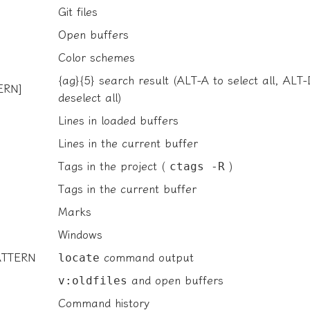
Git files
Open buffers
Color schemes
{ag}{5} search result (ALT-A to select all, ALT-
ERN]
deselect all)
Lines in loaded buffers
Lines in the current buffer
Tags in the project (
ctags -R
)
Tags in the current buffer
Marks
Windows
ATTERN
locate
command output
v:oldfiles
and open buffers
Command history