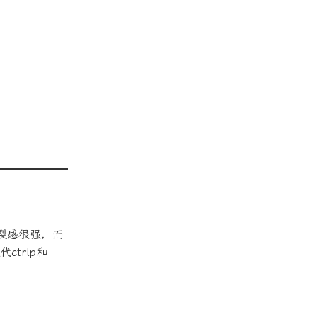
割裂感很强，而
trlp和