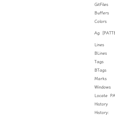
GitFiles
Buffers
Colors
Ag [PATT
Lines
BLines
Tags
BTags
Marks
Windows
Locate P
History
History: