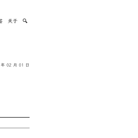
签
关于
🔍
年 02 月 01 日