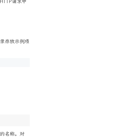
问HTTP请求中
o目录存放示例项
on的名称。对