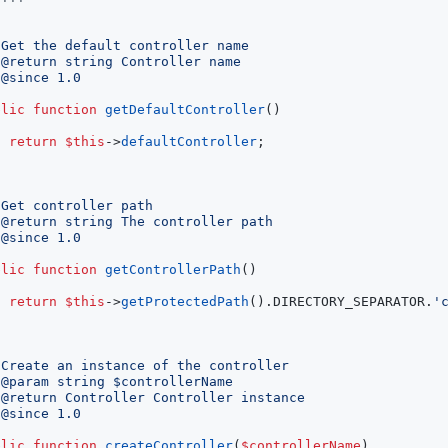
/
blic
function
getDefaultController
()
return
$this
->
defaultController
;
/
blic
function
getControllerPath
()
return
$this
->
getProtectedPath
()
.
DIRECTORY_SEPARATOR
.
'
/
blic
function
createController
(
$controllerName
)