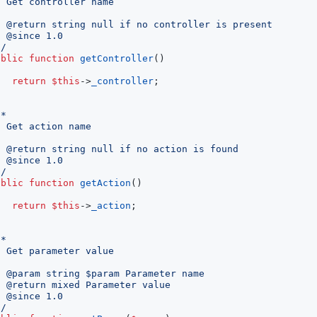
*/
ublic
function
getController
()
return
$this
->
_controller
;
*/
ublic
function
getAction
()
return
$this
->
_action
;
*/