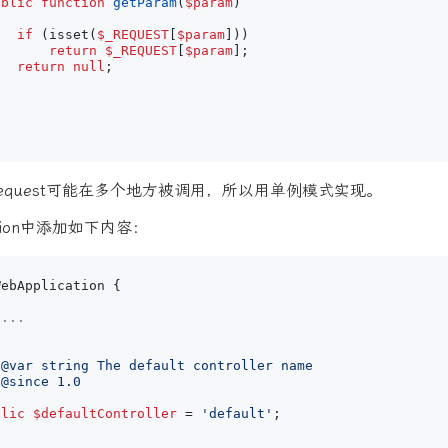
ublic
function
getParam
(
$param
)
if
(
isset
(
$_REQUEST
[
$param
]))
return
$_REQUEST
[
$param
];
return
null
;
Request可能在多个地方被调用，所以用单例模式实现。
cation中添加如下内容：
WebApplication
{
/
blic
$defaultController
=
'default'
;