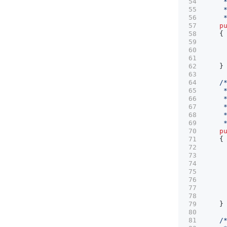
     
p
{
}
     
p
{
}