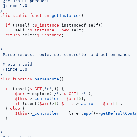
*/
ublic
static
function
getInstance
()
if
(
!
(
self
::
$_instance
instanceof
self
))
self
::
$_instance
=
new
self
;
return
self
::
$_instance
;
*/
ublic
function
parseRoute
()
if
(
isset
(
$_GET
[
'r'
]))
{
$arr
=
explode
(
'/'
,
$_GET
[
'r'
]);
$this
->
_controller
=
$arr
[
0
];
if
(
count
(
$arr
)
>
1
)
$this
->
_action
=
$arr
[
1
];
}
else
{
$this
->
_controller
=
Flame
::
app
()
->
getDefaultCont
}