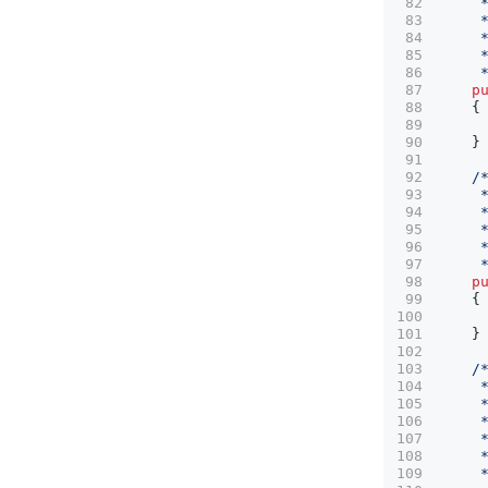
     
p
{
}
     
p
{
}
     