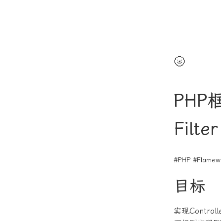
🌝
PHP
Filter
#PHP
#Flamew
目标
实现Contro