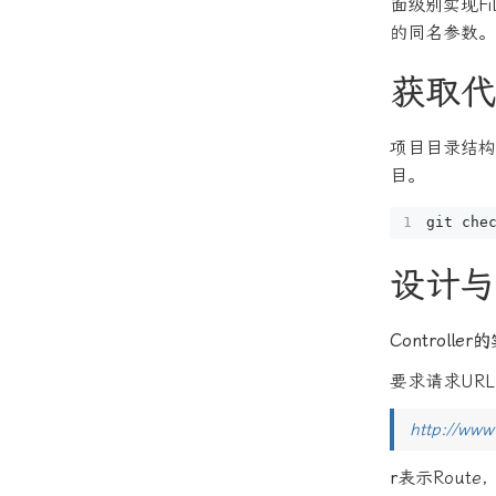
面级别实现Fil
的同名参数。
获取代
项目目录结构做
目。
设计与
Controller
要求请求UR
http://ww
r
表示Rout