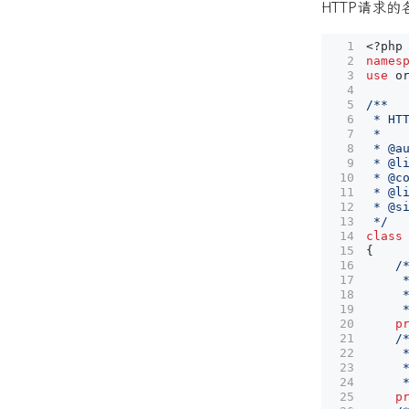
HTTP请求的
<?
php
names
use
o
 */
class
{
     
p
     
p