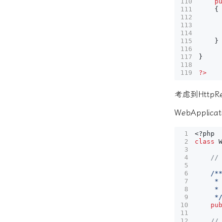
p
{
}
}
?>
考虑到Http
WebAppli
<?
php
class
     *
pu