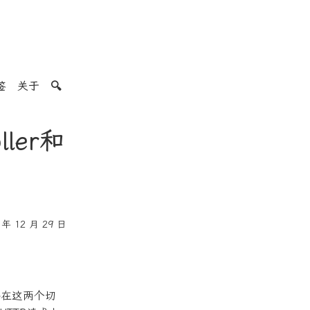
签
关于
🔍
ler和
年 12 月 29 日
n，并在这两个切