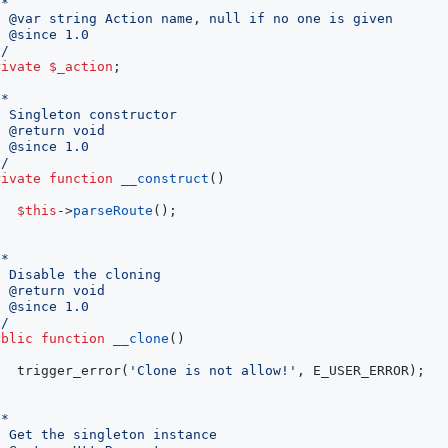
*/
rivate
$_action
;
*/
rivate
function
__construct
()
$this
->
parseRoute
();
*/
ublic
function
__clone
()
trigger_error
(
'Clone is not allow!'
,
E_USER_ERROR
);