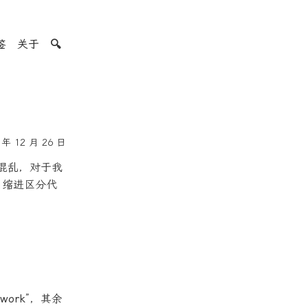
签
关于
🔍
年 12 月 26 日
混乱，对于我
用缩进区分代
ework
”，其余