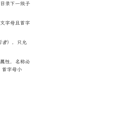
目录下一级子
文字母且首字
后者
），只允
属性，名称必
，首字母小