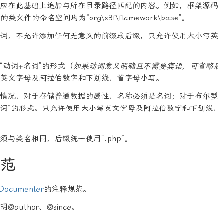
应在此基础上追加与所在目录路径匹配的内容。例如，框架源码
中的类文件的命名空间均为“org\x3f\flamework\base”。
词，不允许添加任何无意义的前缀或后缀，只允许使用大小写英
“动词+名词”的形式（
如果动词意义明确且不需要宾语，可省略
英文字母及阿拉伯数字和下划线，首字母小写。
情况，对于存储普通数据的属性，名称必须是名词；对于布尔型
名词”的形式。只允许使用大小写英文字母及阿拉伯数字和下划线
须与类名相同，后缀统一使用“.php”。
范
Documenter
的注释规范。
author、@since。