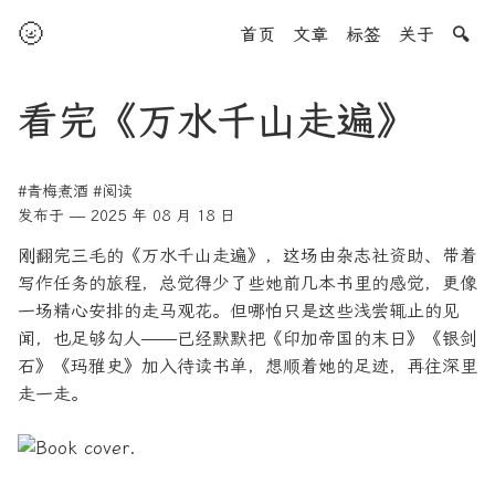
🌝
首页
文章
标签
关于
🔍
看完《万水千山走遍》
#青梅煮酒
#阅读
发布于 — 2025 年 08 月 18 日
刚翻完三毛的《万水千山走遍》，这场由杂志社资助、带着
写作任务的旅程，总觉得少了些她前几本书里的感觉，更像
一场精心安排的走马观花。但哪怕只是这些浅尝辄止的见
闻，也足够勾人——已经默默把《印加帝国的末日》《银剑
石》《玛雅史》加入待读书单，想顺着她的足迹，再往深里
走一走。