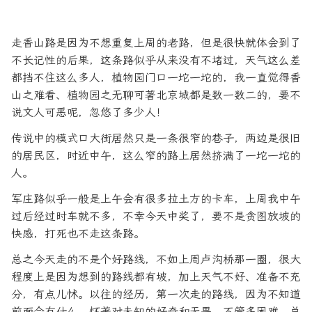
走香山路是因为不想重复上周的老路，但是很快就体会到了
不长记性的后果，这条路似乎从来没有不堵过，天气这么差
都挡不住这么多人，植物园门口一坨一坨的，我一直觉得香
山之难看、植物园之无聊可著北京城都是数一数二的，要不
说文人可恶呢，忽悠了多少人！
传说中的模式口大街居然只是一条很窄的巷子，两边是很旧
的居民区，时近中午，这么窄的路上居然挤满了一坨一坨的
人。
军庄路似乎一般是上午会有很多拉土方的卡车，上周我中午
过后经过时车就不多，不幸今天中奖了，要不是贪图放坡的
快感，打死也不走这条路。
总之今天走的不是个好路线，不如上周卢沟桥那一圈，很大
程度上是因为想到的路线都有坡，加上天气不好、准备不充
分，有点儿怵。以往的经历，第一次走的路线，因为不知道
前面会有什么，怀著对未知的好奇和无畏，不管多困难，总