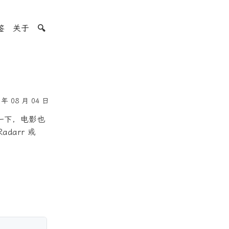
签
关于
🔍
年 08 月 04 日
一下，电影也
darr 或