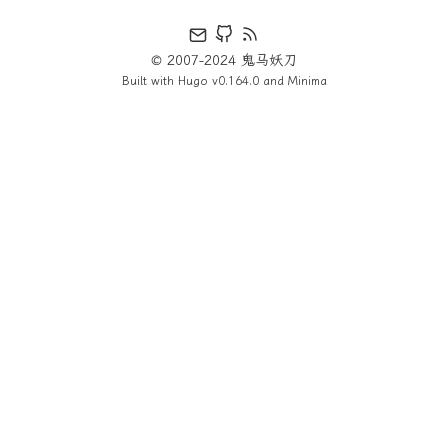
© 2007-2024 鬼马妖刀
Built with
Hugo
v0.164.0 and
Minima