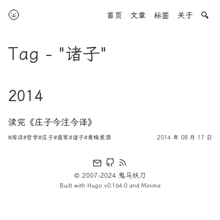
🌝
首页
文章
标签
关于
🔍
Tag - "诸子"
2014
读完《庄子今注今译》
#阅读
#哲学
#庄子
#道家
#诸子
#青梅煮酒
2014 年 08 月 17 日
© 2007-2024 鬼马妖刀
Built with
Hugo
v0.164.0 and
Minima