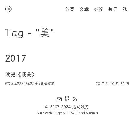
🌝
首页
文章
标签
关于
🔍
Tag - "美"
2017
读完《谈美》
#阅读
#笔记
#随笔
#美
#青梅煮酒
2017 年 10 月 29 日
© 2007-2024 鬼马妖刀
Built with
Hugo
v0.164.0 and
Minima