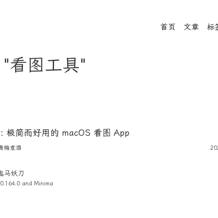
首页
文章
标
- "看图工具"
iew: 极简而好用的 macOS 看图 App
青梅煮酒
20
4 鬼马妖刀
0.164.0 and
Minima