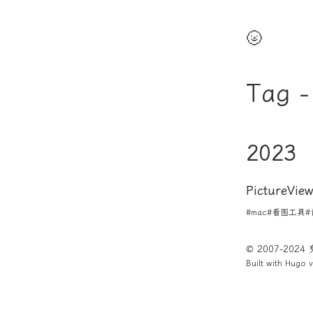
🌝
Tag 
2023
PictureV
#mac
#看图工具
#
© 2007-202
Built with
Hugo
v