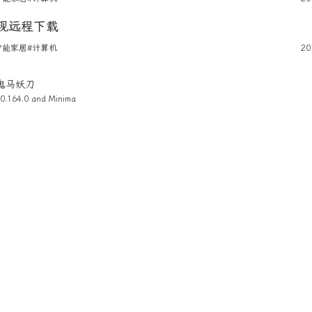
现远程下载
智能家居
#计算机
20
4 鬼马妖刀
0.164.0 and
Minima