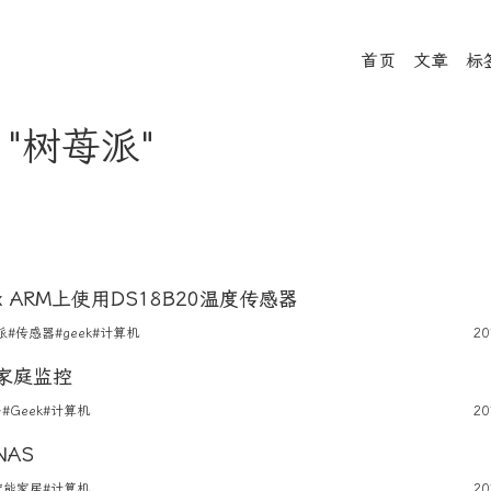
首页
文章
标
- "树苺派"
nux ARM上使用DS18B20温度传感器
派
#传感器
#geek
#计算机
20
家庭监控
居
#Geek
#计算机
20
AS
智能家居
#计算机
20