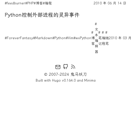
#feedburner
#PHP
#博客
#编程
2010 年 06 月 14 日
Python控制外部进程的灵异事件
#
文
#
#
#
#
本
#ForeverFantasy
#Markdown
#Python
#Vim
#wxPython
博
笔
编
随
2010 年 03 
编
客
记
程
笔
辑
器
© 2007-2024 鬼马妖刀
Built with
Hugo
v0.164.0 and
Minima