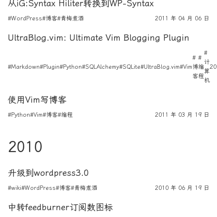
从iG:Syntax Hiliter转换到WP-Syntax
#WordPress
#博客
#青梅煮酒
2011 年 04 月 06 日
UltraBlog.vim: Ultimate Vim Blogging Plugin
#
#
#
计
#Markdown
#Plugin
#Python
#SQLAlchemy
#SQLite
#UltraBlog.vim
#Vim
博
编
20
算
客
程
机
使用Vim写博客
#Python
#Vim
#博客
#编程
2011 年 03 月 19 日
2010
升级到wordpress3.0
#wiki
#WordPress
#博客
#青梅煮酒
2010 年 06 月 19 日
中转feedburner订阅数图标