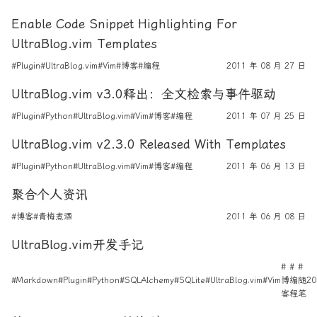
Enable Code Snippet Highlighting For
UltraBlog.vim Templates
#Plugin
#UltraBlog.vim
#Vim
#博客
#编程
2011 年 08 月 27 日
UltraBlog.vim v3.0释出：全文检索与事件驱动
#Plugin
#Python
#UltraBlog.vim
#Vim
#博客
#编程
2011 年 07 月 25 日
UltraBlog.vim v2.3.0 Released With Templates
#Plugin
#Python
#UltraBlog.vim
#Vim
#博客
#编程
2011 年 06 月 13 日
聚合个人资讯
#博客
#青梅煮酒
2011 年 06 月 08 日
UltraBlog.vim开发手记
#
#
#
#Markdown
#Plugin
#Python
#SQLAlchemy
#SQLite
#UltraBlog.vim
#Vim
博
编
随
20
客
程
笔