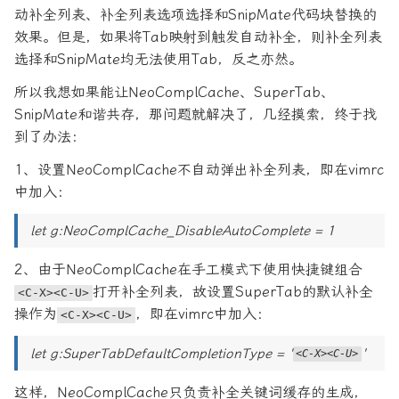
动补全列表、补全列表选项选择和SnipMate代码块替换的
效果。但是，如果将Tab映射到触发自动补全，则补全列表
选择和SnipMate均无法使用Tab，反之亦然。
所以我想如果能让NeoComplCache、SuperTab、
SnipMate和谐共存，那问题就解决了，几经摸索，终于找
到了办法：
1、设置NeoComplCache不自动弹出补全列表，即在vimrc
中加入：
let g:NeoComplCache_DisableAutoComplete = 1
2、由于NeoComplCache在手工模式下使用快捷键组合
打开补全列表，故设置SuperTab的默认补全
<C-X><C-U>
操作为
，即在vimrc中加入：
<C-X><C-U>
let g:SuperTabDefaultCompletionType = '
'
<C-X><C-U>
这样，NeoComplCache只负责补全关键词缓存的生成，