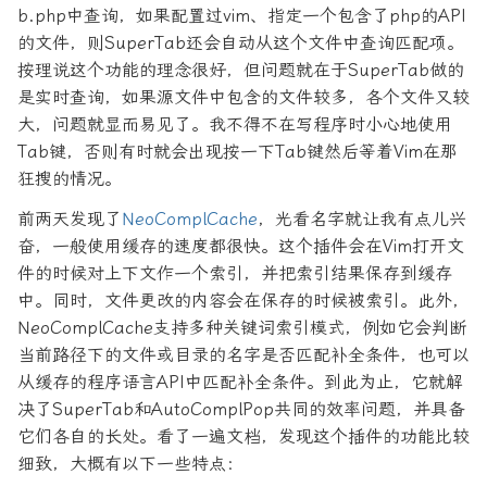
b.php中查询，如果配置过vim、指定一个包含了php的API
的文件，则SuperTab还会自动从这个文件中查询匹配项。
按理说这个功能的理念很好，但问题就在于SuperTab做的
是实时查询，如果源文件中包含的文件较多，各个文件又较
大，问题就显而易见了。我不得不在写程序时小心地使用
Tab键，否则有时就会出现按一下Tab键然后等着Vim在那
狂搜的情况。
前两天发现了
NeoComplCache
，光看名字就让我有点儿兴
奋，一般使用缓存的速度都很快。这个插件会在Vim打开文
件的时候对上下文作一个索引，并把索引结果保存到缓存
中。同时，文件更改的内容会在保存的时候被索引。此外，
NeoComplCache支持多种关键词索引模式，例如它会判断
当前路径下的文件或目录的名字是否匹配补全条件，也可以
从缓存的程序语言API中匹配补全条件。到此为止，它就解
决了SuperTab和AutoComplPop共同的效率问题，并具备
它们各自的长处。看了一遍文档，发现这个插件的功能比较
细致，大概有以下一些特点：