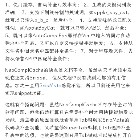
1、使用缓存，自动补全时效率高； 2、生成的关键词列表
准确； 3、支持下划线分割的关键词，如apple_boy_cat，
就可以只输入a_b_c，然后补全； 4、支持驼峰格式匹配关
键词，如AppleBoyCat，就可以只输入ABC，然后补全；
5、既可以像AutoComplPop那样在Vim中输入的同时自动
弹出补全列表，又可以自定义快捷键手动触发； 6、支持从
文件名和目录名中匹配补全条件； 7、对于程序源文件，支
持从语言API中匹配补全条件；
NeoComplCache的缺点是文档不全，虽然从只言片语中发
现它还支持Snippet，但从文档中没有找到足够的有用信
息。加之一直用
SnipMate
感觉不错，所以目前还是用它来
实现snippet功能。
这就有个搭配问题：虽然NeoComplCache不存在补全时的
效率问题，但我仍然打算只在需要补全时才用快捷键触发此
功能，最主要的原因是我既希望用Tab键触发SnipMate的
代码块补全功能，又希望修SuperTab那样用Tab选择补全
列表中的选项。也就是要达到只用Tab键就可以完成打开自