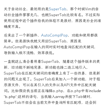
关于自动补全，最初用的是
SuperTab
，那个时候Vim的自
动补全插件寥寥无几，也就SuperTab比较有名。不过实际
使用过程中这个插件给我的体验不是很好，原因是补全的准
确度不高。
后来出了一个新插件，
AutoComplPop
，功能和使用都很
简单。但是很快我就又用回SuperTab，原因是
AutoComplPop在输入的同时实时地查询匹配的关键词，
导致输入极不流畅，效率很低。
一直就这么凑合着用着SuperTab，随着这个插件版本的更
新，旧功能不断地完善，新功能也接二连三地引入，
SuperTab在匹配关键词的准确度上有了一些改善，但是新
的问题又出现了。SuperTab后来加入一个新功能，对于程
序源文件，可以在其引入的文件以及API文件中匹配关键
词。比如假设我当前正在编辑a.php，在a.php中有
include
'b.php';
这样的语句，当我输入
array
并按下Tab键时，
SuperTab不但会在当前文件中查询所有匹配项，还会到