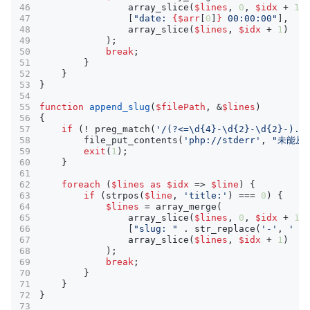
array_slice
(
$lines
,
0
,
$idx
+
1
)
[
"date: 
{
$arr
[
0
]
}
 00:00:00"
],
array_slice
(
$lines
,
$idx
+
1
)
);
break
;
}
}
}
function
append_slug
(
$filePath
,
&
$lines
)
{
if
(
!
preg_match
(
'/(?<=\d{4}-\d{2}-\d{2}-).*
file_put_contents
(
'php://stderr'
,
"未能从
exit
(
1
);
}
foreach
(
$lines
as
$idx
=>
$line
)
{
if
(
strpos
(
$line
,
'title:'
)
===
0
)
{
$lines
=
array_merge
(
array_slice
(
$lines
,
0
,
$idx
+
1
)
[
"slug: "
.
str_replace
(
'-'
,
' '
array_slice
(
$lines
,
$idx
+
1
)
);
break
;
}
}
}