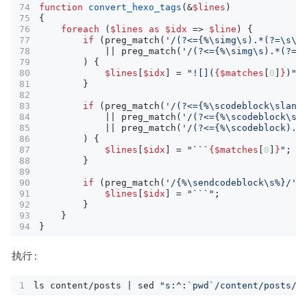
function
convert_hexo_tags
(
&
$lines
)
{
foreach
(
$lines
as
$idx
=>
$line
)
{
if
(
preg_match
(
'/(?<={%\simg\s).*(?=\s\d
||
preg_match
(
'/(?<={%\simg\s).*(?=\
)
{
$lines
[
$idx
]
=
"![](
{
$matches
[
0
]
}
)"
;
}
if
(
preg_match
(
'/(?<={%\scodeblock\slang
||
preg_match
(
'/(?<={%\scodeblock\sl
||
preg_match
(
'/(?<={%\scodeblock).*
)
{
$lines
[
$idx
]
=
"```
{
$matches
[
0
]
}
"
;
}
if
(
preg_match
(
'/{%\sendcodeblock\s%}/'
,
$lines
[
$idx
]
=
"```"
;
}
}
}
执行：
ls content/posts 
|
 sed 
"s:^:`pwd`/content/posts/: