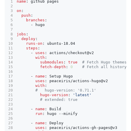
name
:
github pages
on
:
push
:
branches
:
- 
hugo
jobs
:
deploy
:
runs-on
:
ubuntu-18.04
steps
:
- 
uses
:
actions/checkout@v2
with
:
submodules
:
true
# Fetch Hugo themes 
fetch-depth
:
0
# Fetch all history 
- 
name
:
Setup Hugo
uses
:
peaceiris/actions-hugo@v2
with
:
#   hugo-version: '0.71.1'
hugo-version
:
'latest'
# extended: true
- 
name
:
Build
run
:
hugo --minify
- 
name
:
Deploy
uses
:
peaceiris/actions-gh-pages@v3