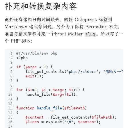
补充和转换复杂内容
此外还有诸如日期时间缺失、转换 Octopress 标签到
Markdown 格式等问题，另外为了保持 Permalink 不变，
准备每篇文章都补充一个Front Matter
。所以写了一
slug
个 PHP 脚本：
<?
php
if
(
$argc
<
2
)
{
file_put_contents
(
'php://stderr'
,
"需输入一个
exit
(
1
);
}
for
(
$i
=
1
;
$i
<
$argc
;
$i
++
)
{
handle_file
(
$argv
[
$i
]);
}
function
handle_file
(
$filePath
)
{
$content
=
file_get_contents
(
$filePath
);
$lines
=
explode
(
"
\n
"
,
$content
);