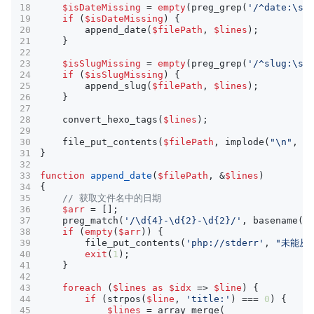
$isDateMissing
=
empty
(
preg_grep
(
'/^date:\s*
if
(
$isDateMissing
)
{
append_date
(
$filePath
,
$lines
);
}
$isSlugMissing
=
empty
(
preg_grep
(
'/^slug:\s/
if
(
$isSlugMissing
)
{
append_slug
(
$filePath
,
$lines
);
}
convert_hexo_tags
(
$lines
);
file_put_contents
(
$filePath
,
implode
(
"
\n
"
,
$
}
function
append_date
(
$filePath
,
&
$lines
)
{
$arr
=
[];
preg_match
(
'/\d{4}-\d{2}-\d{2}/'
,
basename
(
$
if
(
empty
(
$arr
))
{
file_put_contents
(
'php://stderr'
,
"未能从
exit
(
1
);
}
foreach
(
$lines
as
$idx
=>
$line
)
{
if
(
strpos
(
$line
,
'title:'
)
===
0
)
{
$lines
=
array_merge
(