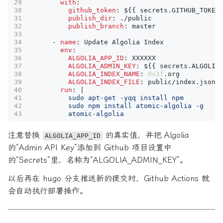
with
:
github_token
:
${{ secrets.GITHUB_TOKEN
publish_dir
:
./public
publish_branch
:
master
- 
name
:
Update Algolia Index
env
:
ALGOLIA_APP_ID
:
XXXXXX
ALGOLIA_ADMIN_KEY
:
${{ secrets.ALGOLIA
ALGOLIA_INDEX_NAME
:
0x3f
.org
ALGOLIA_INDEX_FILE
:
public/index.json
run
:
|
          atomic-algolia
注意替换
的真实值，并把 Algolia
ALGOLIA_APP_ID
的“Admin API Key”添加到 Github 项目设置中
的“Secrets”里，名称为“ALGOLIA_ADMIN_KEY”。
以后再在 hugo 分支推送新的提交时，Github Actions 就
会自动执行部署操作。