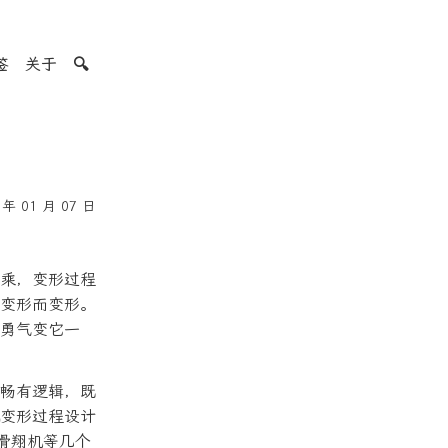
签
关于
🔍
年 01 月 07 日
乘，变形过程
变形而变形。
勇气变它一
畅有逻辑，既
变形过程设计
、滑翔机等几个