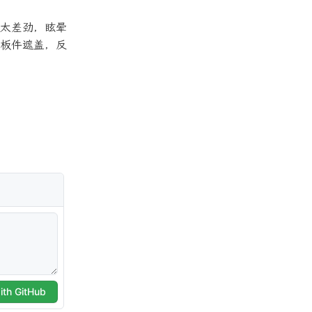
太差劲，眩晕
板件遮盖，反