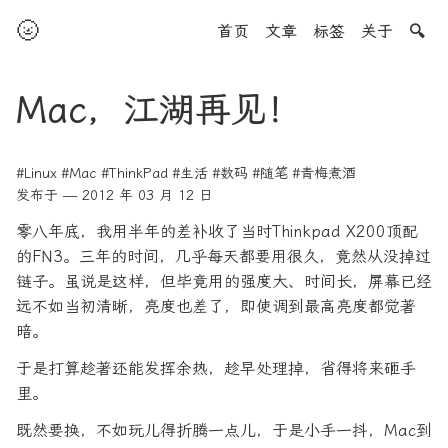
🌝
首页
文章
标签
关于
🔍
Mac，江湖再见！
#Linux
#Mac
#ThinkPad
#生活
#数码
#随笔
#青梅煮酒
发布于 — 2012 年 03 月 12 日
零八年底，我用半年的差补收了当时Thinkpad X200顶配
的FN3。三年的时间，几乎每天都要用很久，竟然从没掉过
链子。虽说是这样，但毕竟用的强度大、时间长，屏幕已经
远不如当初清晰，亮度也差了，即使调到最高亮度都觉著
暗。
于是打算趁著还能发挥余热，趁早处理掉，省得将来砸手
里。
既然要换，不如玩儿得折腾一点儿，于是小手一抖，Mac到