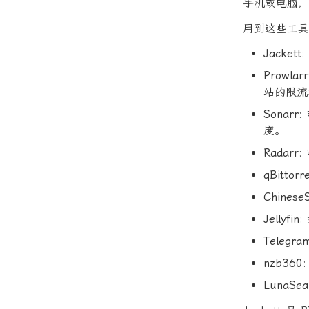
手机或电脑，
用到这些工具
Jackett
Prowlarr
站的限流
Sonarr
:
度。
Radarr
:
qBittorr
Chinese
Jellyfin
Telegra
nzb360
LunaSea