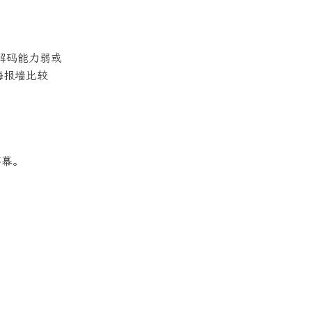
端解码能力弱或
海报墙比较
字幕。