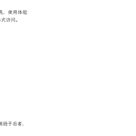
I 很漂亮，使用体验
一站式访问。
上要稍逊于后者，