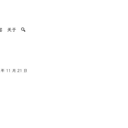
签
关于
🔍
年 11 月 21 日