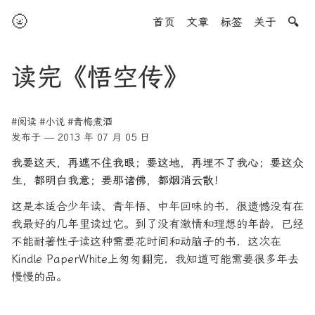
🌝
首页
文章
标签
关于
🔍
读完《悟空传》
#阅读
#小说
#青梅煮酒
发布于 — 2013 年 07 月 05 日
我要这天，再遮不住我眼；要这地，再埋不了我心；要这众
生，都明白我意；要那诸佛，都烟消云散！
这是本适合少年读、青年悟、中年回味的书，很遗憾没有在
我最好的几年里读过它。到了没有激情和理想的年龄，已经
不能耐著性子读这种需要花时间和动脑子的书，这次在
Kindle PaperWhite上匆匆翻完，我知道可能需要很多年去
慢慢的品。