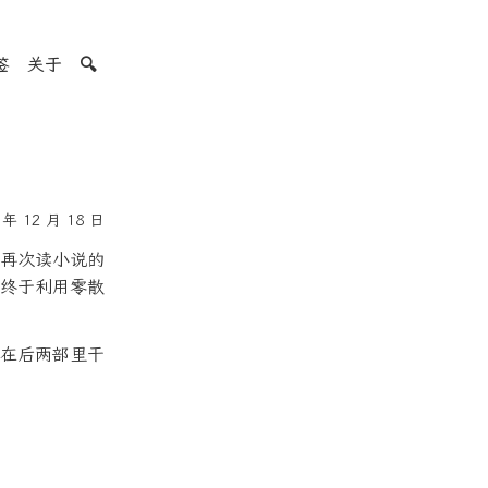
签
关于
🔍
年 12 月 18 日
再次读小说的
终于利用零散
在后两部里干