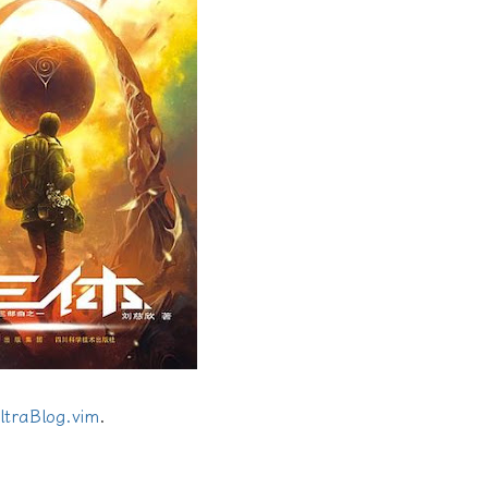
ltraBlog.vim
.